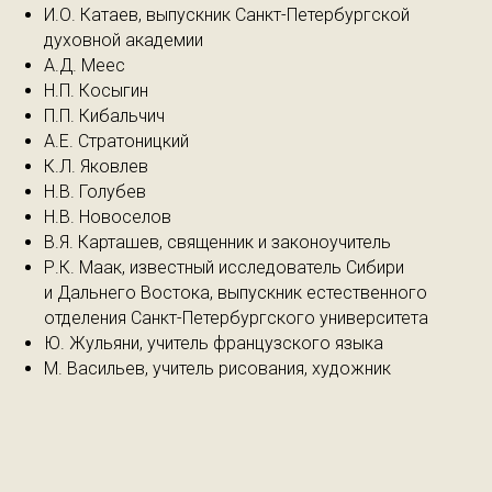
И.О. Катаев, выпускник Санкт-Петербургской
духовной академии
А.Д. Меес
Н.П. Косыгин
П.П. Кибальчич
А.Е. Стратоницкий
К.Л. Яковлев
Н.В. Голубев
Н.В. Новоселов
В.Я. Карташев, священник и законоучитель
Р.К. Маак, известный исследователь Сибири
и Дальнего Востока, выпускник естественного
отделения Санкт-Петербургского университета
Ю. Жульяни, учитель французского языка
М. Васильев, учитель рисования, художник